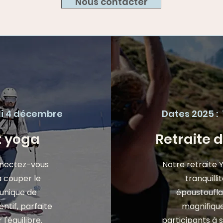
Nous contacter
di 4 décembre
Dates 2025 :
et yoga
Retraite 
nnectez-vous
Notre retraite 
 couper le
tranquilli
 unique de
époustoufl
tif, parfaite
magnifiques
l'équilibre.
participants à